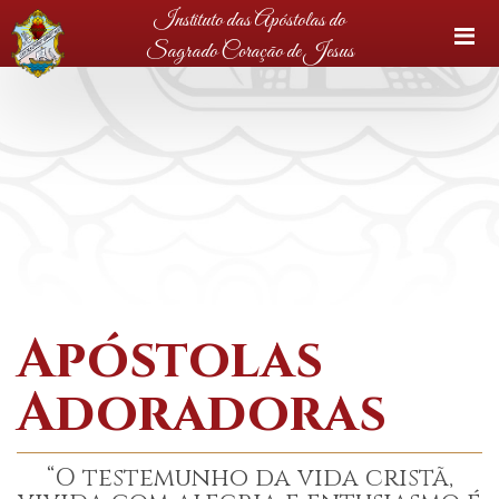
Instituto das Apóstolas do
Sagrado Coração de Jesus
Apóstolas
Adoradoras
“O testemunho da vida cristã,