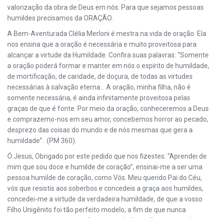
valorização da obra de Deus em nós. Para que sejamos pessoas
humildes precisamos da ORAÇÃO.
A Bem-Aventurada Clélia Merloni é mestra na vida de oração. Ela
nos ensina que a oração é necessária e muito proveitosa para
alcançar a virtude da Humildade. Confira suas palavras: “Somente
a oração poderá formar e manter em nós o espírito de humildade,
de mortificação, de caridade, de doçura, de todas as virtudes
necessárias à salvação eterna... A oração, minha filha, não é
somente necessária, é ainda infinitamente proveitosa pelas
graças de que é fonte. Por meio da oração, conheceremos a Deus
e comprazemo-nos em seu amor, concebemos horror ao pecado,
desprezo das coisas do mundo e de nós mesmas que gera a
humildade”. (PM 360).
Ó Jesus, Obrigado por este pedido que nos fizestes: “Aprendei de
mim que sou doce e humilde de coração”, ensinai-me a ser uma
pessoa humilde de coração, como Vós. Meu querido Pai do Céu,
vós que resistis aos soberbos e concedeis a graça aos humildes,
concedei-me a virtude da verdadeira humildade, de que a vosso
Filho Unigênito foi tão perfeito modelo, a fim de que nunca